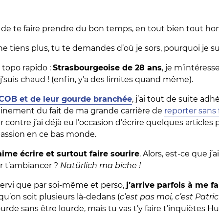
 de te faire prendre du bon temps, en tout bien tout ho
 tiens plus, tu te demandes d’où je sors, pourquoi je suis
t topo rapido :
Strasbourgeoise de 28 ans
, je m’intéress
j’suis chaud ! (enfin, y’a des limites quand même).
COB et de leur gourde branchée
, j’ai tout de suite ad
tainement du fait de ma grande carrière de
reporter sans 
r contre j’ai déjà eu l’occasion d’écrire quelques articles 
passion en ce bas monde.
’aime écrire et surtout faire sourire
. Alors, est-ce que j’
ur t’ambiancer ?
Natürlich ma biche !
 servi que par soi-même et perso,
j’arrive parfois à me fa
u’on soit plusieurs là-dedans (
c’est pas moi, c’est Patric
ourde sans être lourde, mais tu vas t’y faire t’inquiètes H