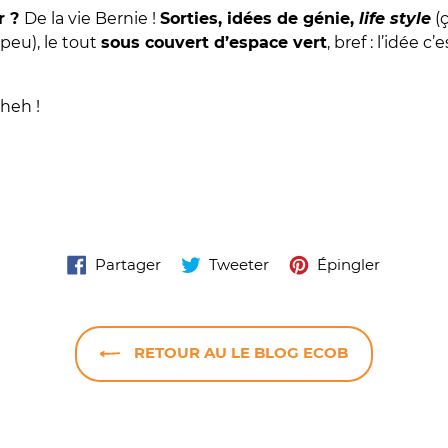
r ?
De la vie Bernie !
Sorties, idées de génie,
life style
(ç
eu), le tout
sous couvert d’espace vert
, bref : l’idée 
cheh !
Partager
Tweeter
Épingler
Partager
Tweeter
Épingler
sur
sur
sur
Facebook
Twitter
Pinterest
RETOUR AU LE BLOG ECOB