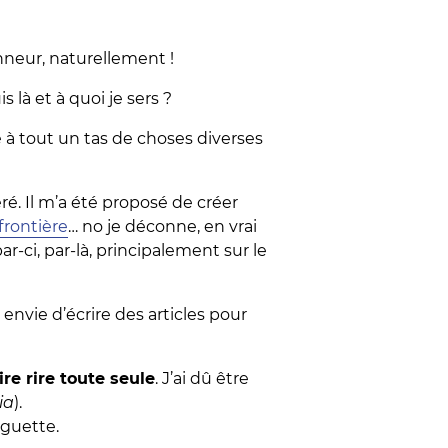
nneur, naturellement !
 là et à quoi je sers ?
e à tout un tas de choses diverses
héré. Il m’a été proposé de créer
frontière
… no je déconne, en vrai
par-ci, par-là, principalement sur le
ai envie d’écrire des articles pour
ire rire toute seule
. J’ai dû être
ia
).
uguette.