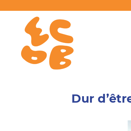
Passer
au
contenu
Dur d’êtr