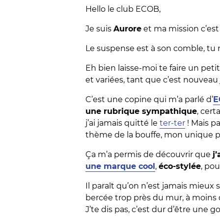
Hello le club ECOB,
Je suis
Aurore
et ma mission c’est
Le suspense est à son comble, tu ne
Eh bien laisse-moi te faire un peti
et variées, tant que c’est nouveau 
C’est une copine qui m’a parlé d’
E
une rubrique sympathique
, cer
j’ai jamais quitté le
ter-ter
! Mais pa
thème de la bouffe, mon unique 
Ça m’a permis de découvrir que
j
une marque cool
,
éco-stylée
, po
Il paraît qu’on n’est jamais mieux
bercée trop près du mur, à moins q
J’te dis pas, c’est dur d’être une g