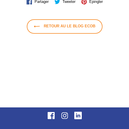
Partager
Tweeter
Épingler
Partager
Tweeter
Épingler
sur
sur
sur
Facebook
Twitter
Pinterest
RETOUR AU LE BLOG ECOB
Facebook
LinkedIn
Instagram