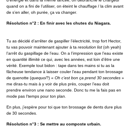
d’énergie et dans la même lancée, on débranche le chargeur
quand on a fini de l’utiliser, on éteint le chauffage / la clim avant
de s’en aller, oh purée, ça va changer.
Résolution n°2 : En finir avec les chutes du Niagara.
Tu as décidé d’arrêter de gaspiller l’électricité, trop fort Hector,
tu vas pouvoir maintenant ajouter à ta
resolution list
(oh yeah)
l’arrêt du gaspillage de l’eau. On a l’impression que l’eau existe
en quantité illimité ce qui, avec les années, est loin d’être une
vérité. Exemple tout bidon : tape dans tes mains si tu as la
fâcheuse tendance à laisser couler l’eau pendant ton brossage
de quenotte (
quequoi
?) «
Oh c’est bon ça prend 30 secondes
»
me diras-tu mais à y voir de plus près, couper l’eau doit
prendre environ une nano seconde. Donc tu me la fais pas en
mode pas l’temps pour ton plan.
En plus, j’espère pour toi que ton brossage de dents dure plus
de 30 secondes.
Résolution n°3 : Se mettre au composte urbain.