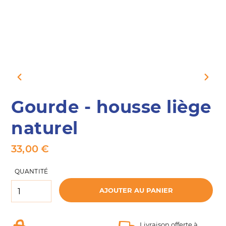
DIAPOSITIVE
DIAPO
PRÉCÉDENTE
SUIVA
Gourde - housse liège
naturel
Prix
33,00 €
normal
QUANTITÉ
AJOUTER AU PANIER
Ajout
Livraison offerte à