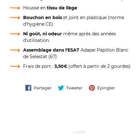
Housse en
tissu de liège
Bouchon en bois
et joint en plastique (norme
d’hygiène CE)
Ni goût, ni odeur
même après des années
d’utilisation.
Assemblage dans l'ESAT
Adapei Papillon Blanc
de Selestat (67)
Frais de port :
3,50€
(offert à partir de 2 gourdes)
Partager
Tweeter
Épingler
Partager
Tweeter
Épingler
sur
sur
sur
Facebook
Twitter
Pinterest