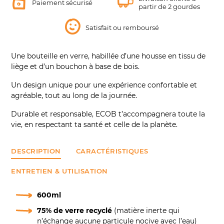
Paiement sécurisé
partir de 2 gourdes
d'un
produit
Satisfait ou remboursé
à
votre
panier
Une bouteille en verre, habillée d’une housse en tissu de
liège et d’un bouchon à base de bois.
Un design unique pour une expérience confortable et
agréable, tout au long de la journée.
Durable et responsable, ECOB t’accompagnera toute la
vie, en respectant ta santé et celle de la planète.
DESCRIPTION
CARACTÉRISTIQUES
ENTRETIEN & UTILISATION
600ml
75% de verre recyclé
(matière inerte qui
n’échange aucune particule nocive avec l’eau)